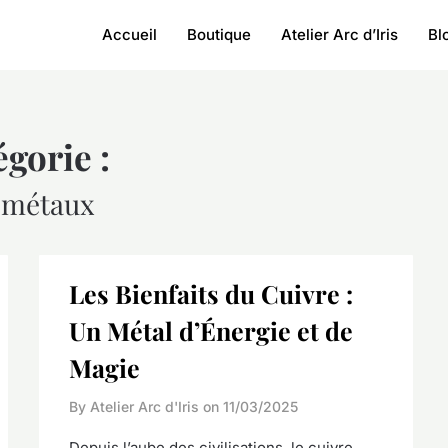
Accueil
Boutique
Atelier Arc d’Iris
Bl
gorie :
 métaux
Les Bienfaits du Cuivre :
Un Métal d’Énergie et de
Magie
By Atelier Arc d'Iris on
11/03/2025
Depuis l’aube des civilisations, le cuivre