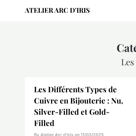
Skip
ATELIER ARC D'IRIS
to
content
Caté
Les
Les Différents Types de
Cuivre en Bijouterie : Nu,
Silver-Filled et Gold-
Filled
By Atelier Arc d'Iris on
11/03/2025