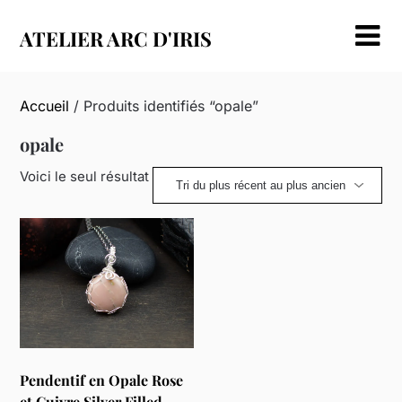
Skip
to
ATELIER ARC D'IRIS
content
Accueil
/ Produits identifiés “opale”
opale
Voici le seul résultat
Pendentif en Opale Rose
et Cuivre Silver Filled –