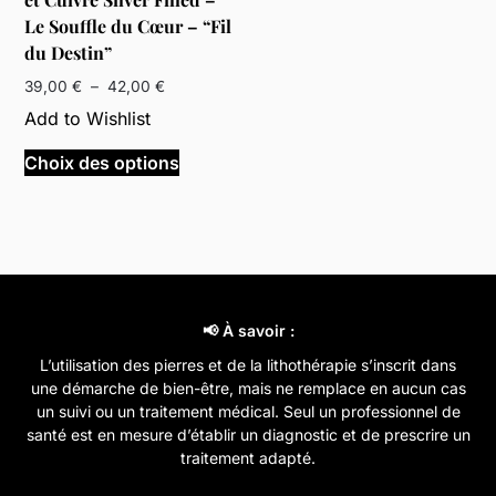
Le Souffle du Cœur – “Fil
du Destin”
Plage
39,00
€
–
42,00
€
de
Add to Wishlist
prix :
Ce
39,00 €
Choix des options
produit
à
a
42,00 €
plusieurs
variations.
Les
options
peuvent
📢 À savoir :
être
L’utilisation des pierres et de la lithothérapie s’inscrit dans
choisies
une démarche de bien-être, mais ne remplace en aucun cas
sur
un suivi ou un traitement médical. Seul un professionnel de
santé est en mesure d’établir un diagnostic et de prescrire un
la
traitement adapté.
page
du