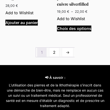
cuivre silverfilled
28,00
€
Plage
19,00
€
–
22,00
€
Add to Wishlist
de
Add to Wishlist
prix :
Ajouter au panier
Ce
19,00 €
Choix des options
produit
à
a
22,00 €
plusieurs
variations
1
2
→
Les
options
peuvent
être
choisies
📢 À savoir :
sur
L’utilisation des pierres et de la lithothérapie s’inscrit dans
la
une démarche de bien-être, mais ne remplace en aucun cas
page
un suivi ou un traitement médical. Seul un professionnel de
santé est en mesure d’établir un diagnostic et de prescrire un
du
traitement adapté.
produit