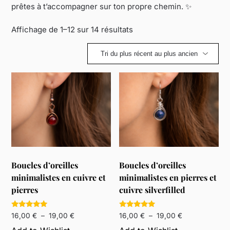
prêtes à t’accompagner sur ton propre chemin. ✨
Trié
Affichage de 1–12 sur 14 résultats
du
plus
récent
au
plus
ancien
Boucles d’oreilles
Boucles d’oreilles
minimalistes en cuivre et
minimalistes en pierres et
pierres
cuivre silverfilled
Note
Note
Plage
Plage
16,00
€
–
19,00
€
16,00
€
–
19,00
€
5.00
5.00
de
de
sur 5
sur 5