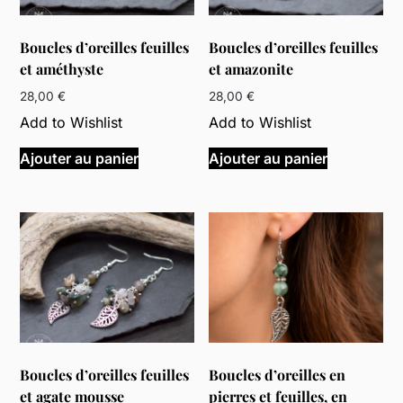
choisies
choisies
sur
sur
Boucles d’oreilles feuilles
Boucles d’oreilles feuilles
la
la
et améthyste
et amazonite
page
page
du
du
28,00
€
28,00
€
produit
produit
Add to Wishlist
Add to Wishlist
Ajouter au panier
Ajouter au panier
Boucles d’oreilles feuilles
Boucles d’oreilles en
et agate mousse
pierres et feuilles, en