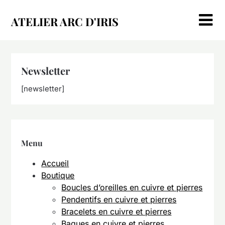
Skip
to
ATELIER ARC D'IRIS
content
Newsletter
[newsletter]
Menu
Accueil
Boutique
Boucles d’oreilles en cuivre et pierres
Pendentifs en cuivre et pierres
Bracelets en cuivre et pierres
Bagues en cuivre et pierres