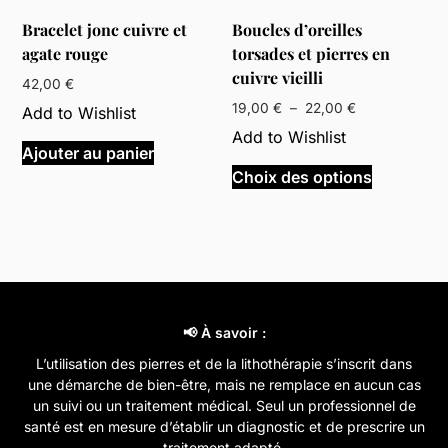
sur
Bracelet jonc cuivre et
Boucles d’oreilles
la
agate rouge
torsades et pierres en
page
cuivre vieilli
du
42,00
€
produit
Plage
19,00
€
–
22,00
€
Add to Wishlist
de
Add to Wishlist
prix :
Ajouter au panier
Ce
19,00 €
Choix des options
produit
à
a
22,00 €
plusieurs
variations
Les
options
peuvent
📢 À savoir :
être
L’utilisation des pierres et de la lithothérapie s’inscrit dans
choisies
une démarche de bien-être, mais ne remplace en aucun cas
sur
un suivi ou un traitement médical. Seul un professionnel de
la
santé est en mesure d’établir un diagnostic et de prescrire un
page
traitement adapté.