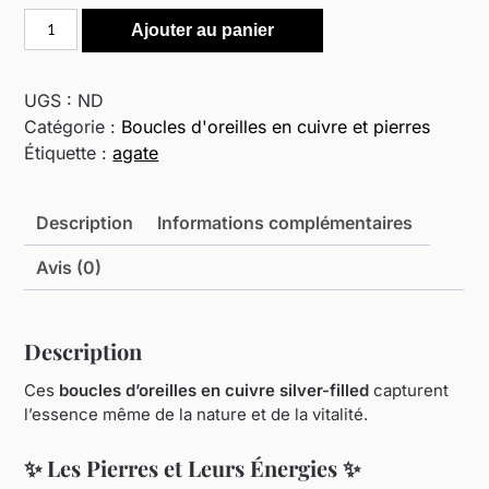
quantité
Ajouter au panier
de
Boucles
d'oreilles
UGS :
ND
en
Catégorie :
Boucles d'oreilles en cuivre et pierres
pierres
Étiquette :
agate
et
feuilles,
Description
Informations complémentaires
en
cuivre
Avis (0)
silverfilled
Description
Ces
boucles d’oreilles en cuivre silver-filled
capturent
l’essence même de la nature et de la vitalité.
✨ Les Pierres et Leurs Énergies ✨