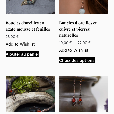
Boucles d’oreilles en
Boucles d’oreilles en
agate mousse et feuilles
cuivre et pierres
naturelles
28,00
€
Plage
19,00
€
–
22,00
€
Add to Wishlist
de
Add to Wishlist
prix :
Ajouter au panier
Ce
19,00 €
Choix des options
produit
à
a
22,00 €
plusieurs
variations
Les
options
peuvent
être
choisies