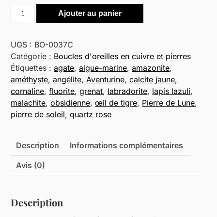
quantité
Ajouter au panier
de
Boucles
d'oreilles
UGS :
BO-0037C
spirales
Catégorie :
Boucles d'oreilles en cuivre et pierres
et
Étiquettes :
agate
,
aigue-marine
,
amazonite
,
pierres
améthyste
,
angélite
,
Aventurine
,
calcite jaune
,
en
cornaline
,
fluorite
,
grenat
,
labradorite
,
lapis lazuli
,
cuivre
malachite
,
obsidienne
,
œil de tigre
,
Pierre de Lune
,
vieilli
pierre de soleil
,
quartz rose
Description
Informations complémentaires
Avis (0)
Description