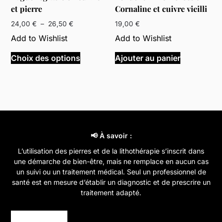
et pierre
Cornaline et cuivre vieilli
Plage
24,00
€
–
26,50
€
19,00
€
de
Add to Wishlist
Add to Wishlist
prix :
Ce
24,00 €
Choix des options
Ajouter au panier
produit
à
a
26,50 €
plusieurs
variations.
Les
options
peuvent
📢 À savoir :
être
L’utilisation des pierres et de la lithothérapie s’inscrit dans
choisies
une démarche de bien-être, mais ne remplace en aucun cas
sur
un suivi ou un traitement médical. Seul un professionnel de
la
santé est en mesure d’établir un diagnostic et de prescrire un
page
traitement adapté.
du
produit