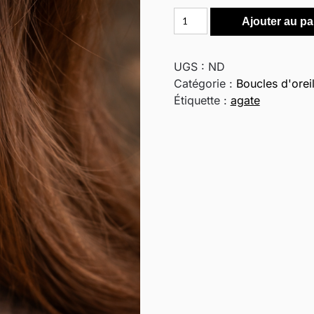
quantité
Ajouter au pa
de
Boucles
d'oreilles
UGS :
ND
feuilles
Catégorie :
Boucles d'oreil
et
Étiquette :
agate
pierres,
en
cuivre
vieilli