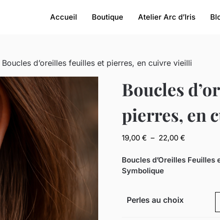
Accueil
Boutique
Atelier Arc d’Iris
Bl
 Boucles d’oreilles feuilles et pierres, en cuivre vieilli
Boucles d’ore
pierres, en c
Plage
19,00
€
–
22,00
€
de
prix :
Boucles d’Oreilles Feuilles 
19,00 €
Symbolique
à
22,00 €
Perles au choix