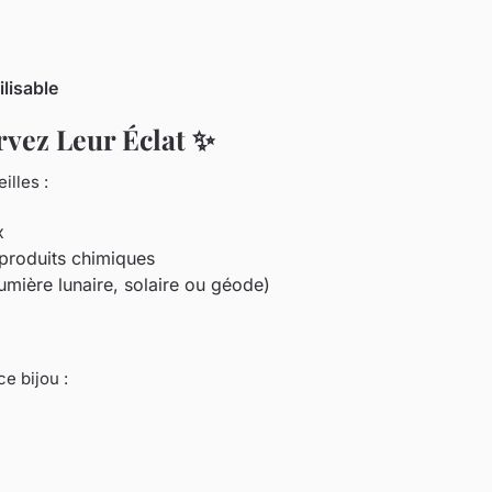
lisable
ervez Leur Éclat ✨
illes :
x
x produits chimiques
umière lunaire, solaire ou géode)
e bijou :