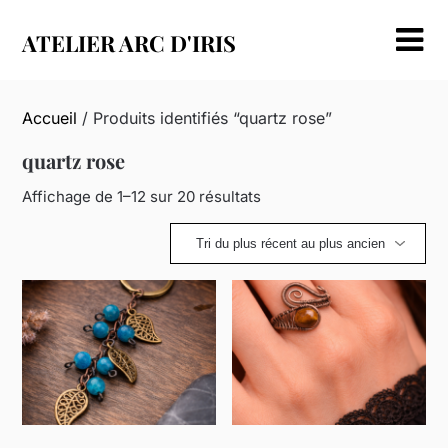
Skip
to
ATELIER ARC D'IRIS
content
Accueil
/ Produits identifiés “quartz rose”
quartz rose
Trié
Affichage de 1–12 sur 20 résultats
du
plus
récent
au
plus
ancien