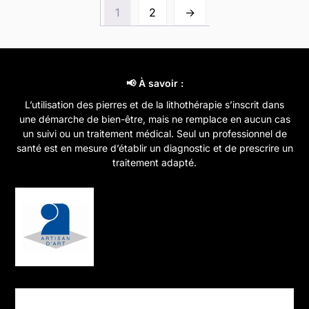
Les
1
2
→
Les
options
options
peuvent
peuvent
être
être
choisies
choisies
📢 À savoir :
sur
sur
la
L’utilisation des pierres et de la lithothérapie s’inscrit dans
la
page
une démarche de bien-être, mais ne remplace en aucun cas
page
un suivi ou un traitement médical. Seul un professionnel de
du
santé est en mesure d’établir un diagnostic et de prescrire un
du
produit
traitement adapté.
produit