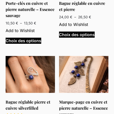
Porte-clés en cuivre et
Bague réglable en cuivre
pierre naturelle – Essence
et pierre
sauvage
Plage
24,00
€
–
26,50
€
de
Plage
10,50
€
–
13,50
€
Add to Wishlist
prix :
de
Ce
Add to Wishlist
24,00 €
prix :
Choix des options
Ce
produit
à
10,50 €
Choix des options
produit
a
26,50 €
à
a
plusieurs
13,50 €
plusieurs
variations
variations.
Les
Les
options
options
peuvent
peuvent
être
être
choisies
choisies
sur
sur
la
Bague réglable pierre et
Marque-page en cuivre et
la
page
cuivre silverfilled
pierre naturelle – Essence
page
du