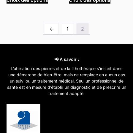
Choix des options
Choix des options
produit
produit
à
a
a
19,00 €
plusieurs
plusieurs
variations.
variations
←
1
2
Les
Les
options
options
peuvent
peuvent
être
être
choisies
choisies
📢 À savoir :
sur
sur
L’utilisation des pierres et de la lithothérapie s’inscrit dans
la
la
une démarche de bien-être, mais ne remplace en aucun cas
page
page
un suivi ou un traitement médical. Seul un professionnel de
santé est en mesure d’établir un diagnostic et de prescrire un
du
du
traitement adapté.
produit
produit