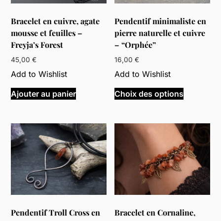
Bracelet en cuivre, agate
Pendentif minimaliste en
mousse et feuilles –
pierre naturelle et cuivre
Freyja’s Forest
– “Orphée”
45,00
€
16,00
€
Add to Wishlist
Add to Wishlist
Ce
Ajouter au panier
Choix des options
produit
a
plusieurs
variations
Les
options
peuvent
être
choisies
sur
Pendentif Troll Cross en
Bracelet en Cornaline,
la