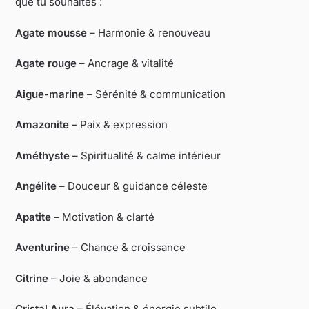
que tu souhaites :
Agate mousse
– Harmonie & renouveau
Agate rouge
– Ancrage & vitalité
Aigue-marine
– Sérénité & communication
Amazonite
– Paix & expression
Améthyste
– Spiritualité & calme intérieur
Angélite
– Douceur & guidance céleste
Apatite
– Motivation & clarté
Aventurine
– Chance & croissance
Citrine
– Joie & abondance
Cristal Aura
– Élévation & énergie subtile