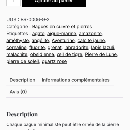
Ajouter au panier
de
Bague
minimaliste
UGS :
BR-0006-9-2
en
Catégorie :
Bagues en cuivre et pierres
cuivre
Étiquettes :
agate
,
aigue-marine
,
amazonite
,
vieilli
améthyste
,
angélite
,
Aventurine
,
calcite jaune
,
et
cornaline
,
fluorite
,
grenat
,
labradorite
,
lapis lazuli
,
pierre
malachite
,
obsidienne
,
œil de tigre
,
Pierre de Lune
,
pierre de soleil
,
quartz rose
Description
Informations complémentaires
Avis (0)
Description
Chaque bague minimaliste peut être ornée de la pierre