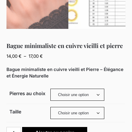
Bague minimaliste en cuivre vieilli et pierre
Plage
14,00
€
–
17,00
€
de
prix :
Bague minimaliste en cuivre vieilli et Pierre – Élégance
14,00 €
et Énergie Naturelle
à
17,00 €
Pierres au choix
Taille
quantité