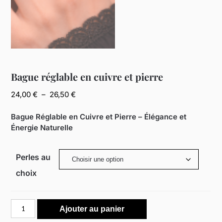
Bague réglable en cuivre et pierre
Plage
24,00
€
–
26,50
€
de
prix :
Bague Réglable en Cuivre et Pierre – Élégance et
24,00 €
Énergie Naturelle
à
26,50 €
Perles au
choix
quantité
Ajouter au panier
de