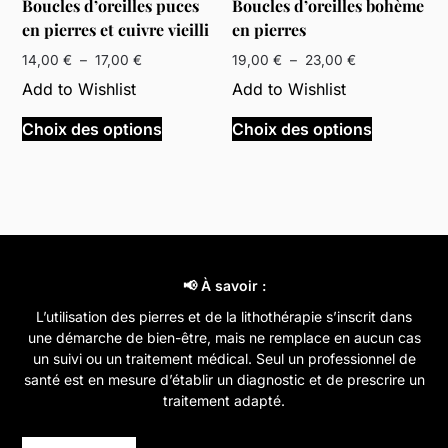
Boucles d’oreilles puces
Boucles d’oreilles bohème
la
la
en pierres et cuivre vieilli
en pierres
page
page
du
du
Plage
Plage
14,00
€
–
17,00
€
19,00
€
–
23,00
€
produit
de
de
produit
Add to Wishlist
Add to Wishlist
prix :
prix :
Ce
Ce
14,00 €
19,00 €
Choix des options
Choix des options
produit
produit
à
à
a
a
17,00 €
23,00 €
plusieurs
plusieurs
variations.
variations
Les
Les
options
options
peuvent
peuvent
📢 À savoir :
être
être
L’utilisation des pierres et de la lithothérapie s’inscrit dans
choisies
choisies
une démarche de bien-être, mais ne remplace en aucun cas
sur
sur
un suivi ou un traitement médical. Seul un professionnel de
la
la
santé est en mesure d’établir un diagnostic et de prescrire un
page
page
traitement adapté.
du
du
produit
produit