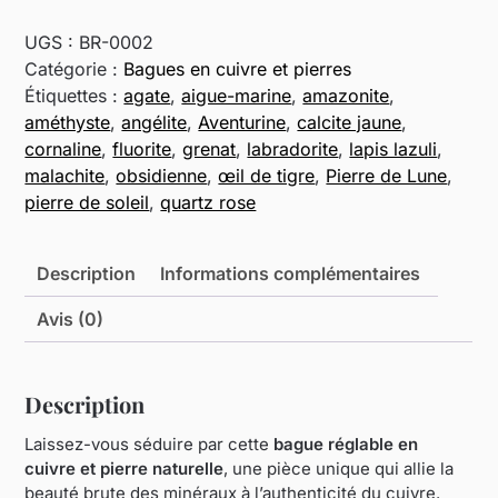
Bague
réglable
UGS :
BR-0002
en
Catégorie :
Bagues en cuivre et pierres
cuivre
Étiquettes :
agate
,
aigue-marine
,
amazonite
,
et
améthyste
,
angélite
,
Aventurine
,
calcite jaune
,
pierre
cornaline
,
fluorite
,
grenat
,
labradorite
,
lapis lazuli
,
malachite
,
obsidienne
,
œil de tigre
,
Pierre de Lune
,
pierre de soleil
,
quartz rose
Description
Informations complémentaires
Avis (0)
Description
Laissez-vous séduire par cette
bague réglable en
cuivre et pierre naturelle
, une pièce unique qui allie la
beauté brute des minéraux à l’authenticité du cuivre.