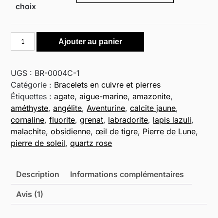
choix
quantité
Ajouter au panier
de
Bracelet
pierre
UGS :
BR-0004C-1
naturelle
Catégorie :
Bracelets en cuivre et pierres
et
Étiquettes :
agate
,
aigue-marine
,
amazonite
,
cuivre
améthyste
,
angélite
,
Aventurine
,
calcite jaune
,
silverfilled
cornaline
,
fluorite
,
grenat
,
labradorite
,
lapis lazuli
,
-
malachite
,
obsidienne
,
œil de tigre
,
Pierre de Lune
,
"Energie
pierre de soleil
,
quartz rose
céleste"
Description
Informations complémentaires
Avis (1)