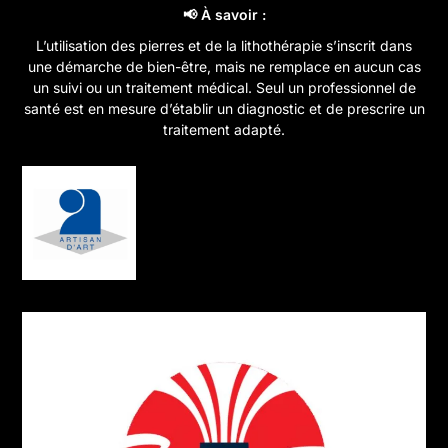
peuvent
📢 À savoir :
être
L’utilisation des pierres et de la lithothérapie s’inscrit dans
choisies
une démarche de bien-être, mais ne remplace en aucun cas
sur
un suivi ou un traitement médical. Seul un professionnel de
la
santé est en mesure d’établir un diagnostic et de prescrire un
page
traitement adapté.
du
produit