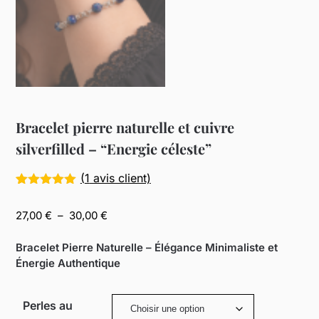
Bracelet pierre naturelle et cuivre
silverfilled – “Energie céleste”
(
1
avis client)
Noté
1
5.00
sur 5
Plage
27,00
€
–
30,00
€
basé sur
de
notation
client
prix :
Bracelet Pierre Naturelle – Élégance Minimaliste et
27,00 €
Énergie Authentique
à
30,00 €
Perles au