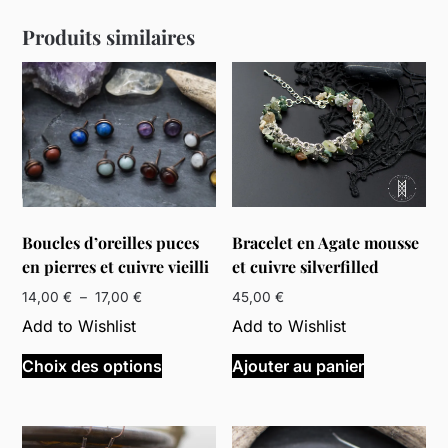
Produits similaires
Boucles d’oreilles puces
Bracelet en Agate mousse
en pierres et cuivre vieilli
et cuivre silverfilled
Plage
14,00
€
–
17,00
€
45,00
€
de
Add to Wishlist
Add to Wishlist
prix :
Ce
14,00 €
Choix des options
Ajouter au panier
produit
à
a
17,00 €
plusieurs
variations.