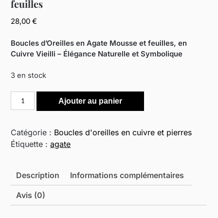
feuilles
28,00
€
Boucles d’Oreilles en Agate Mousse et feuilles, en
Cuivre Vieilli – Élégance Naturelle et Symbolique
3 en stock
quantité
Ajouter au panier
de
Boucles
d'oreilles
Catégorie :
Boucles d'oreilles en cuivre et pierres
en
Étiquette :
agate
agate
mousse
Description
Informations complémentaires
et
feuilles
Avis (0)