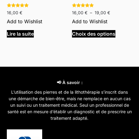
produit
Note
Note
Plage
16,00
€
16,00
€
–
19,00
€
5.00
5.00
de
sur 5
sur 5
Add to Wishlist
Add to Wishlist
prix :
Ce
16,00 €
Lire la suite
Choix des options
produit
à
a
19,00 €
plusieurs
variations
Les
options
peuvent
📢 À savoir :
être
L’utilisation des pierres et de la lithothérapie s’inscrit dans
choisies
une démarche de bien-être, mais ne remplace en aucun cas
sur
un suivi ou un traitement médical. Seul un professionnel de
la
santé est en mesure d’établir un diagnostic et de prescrire un
page
traitement adapté.
du
produit