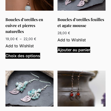
Boucles d’oreilles en
Boucles d’oreilles feuilles
cuivre et pierres
et agate mousse
naturelles
28,00
€
Plage
19,00
€
–
22,00
€
Add to Wishlist
de
Add to Wishlist
prix :
Ajouter au panier
Ce
19,00 €
Choix des options
produit
à
a
22,00 €
plusieurs
variations.
Les
options
peuvent
être
choisies