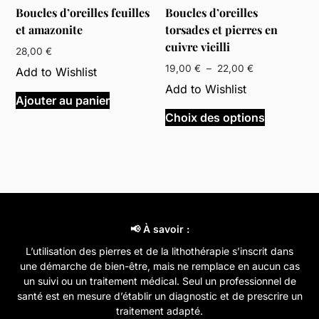
sur
Boucles d’oreilles feuilles
Boucles d’oreilles
la
et amazonite
torsades et pierres en
page
cuivre vieilli
du
28,00
€
produit
Plage
19,00
€
–
22,00
€
Add to Wishlist
de
Add to Wishlist
prix :
Ajouter au panier
Ce
19,00 €
Choix des options
produit
à
a
22,00 €
plusieurs
variations
Les
options
peuvent
📢 À savoir :
être
L’utilisation des pierres et de la lithothérapie s’inscrit dans
choisies
une démarche de bien-être, mais ne remplace en aucun cas
sur
un suivi ou un traitement médical. Seul un professionnel de
la
santé est en mesure d’établir un diagnostic et de prescrire un
page
traitement adapté.