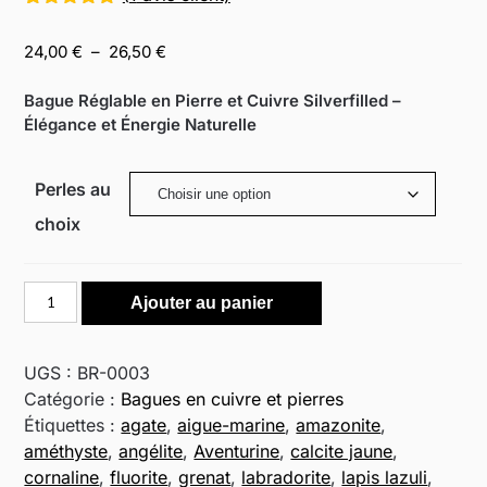
Noté
1
5.00
sur 5
Plage
24,00
€
–
26,50
€
basé sur
de
notation
client
prix :
Bague Réglable en Pierre et Cuivre Silverfilled –
24,00 €
Élégance et Énergie Naturelle
à
26,50 €
Perles au
choix
quantité
Ajouter au panier
de
Bague
réglable
UGS :
BR-0003
pierre
Catégorie :
Bagues en cuivre et pierres
et
Étiquettes :
agate
,
aigue-marine
,
amazonite
,
cuivre
améthyste
,
angélite
,
Aventurine
,
calcite jaune
,
silverfilled
cornaline
,
fluorite
,
grenat
,
labradorite
,
lapis lazuli
,