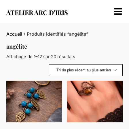
Skip
to
ATELIER ARC D'IRIS
content
Accueil
/ Produits identifiés “angélite”
angélite
Trié
Affichage de 1–12 sur 20 résultats
du
plus
récent
au
plus
ancien