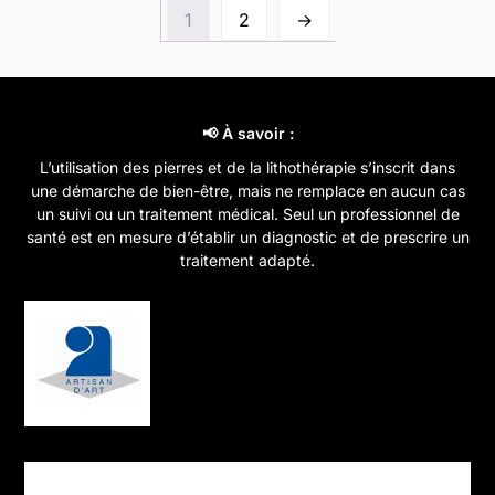
options
1
2
→
Les
peuvent
options
être
peuvent
choisies
être
sur
choisies
📢 À savoir :
la
sur
page
L’utilisation des pierres et de la lithothérapie s’inscrit dans
la
du
une démarche de bien-être, mais ne remplace en aucun cas
page
un suivi ou un traitement médical. Seul un professionnel de
produit
santé est en mesure d’établir un diagnostic et de prescrire un
du
traitement adapté.
produit