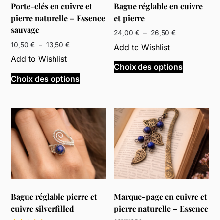
Porte-clés en cuivre et
Bague réglable en cuivre
pierre naturelle – Essence
et pierre
sauvage
Plage
24,00
€
–
26,50
€
de
Plage
10,50
€
–
13,50
€
Add to Wishlist
prix :
de
Ce
Add to Wishlist
24,00 €
prix :
Choix des options
Ce
produit
à
10,50 €
Choix des options
produit
a
26,50 €
à
a
plusieurs
13,50 €
plusieurs
variations
variations.
Les
Les
options
options
peuvent
peuvent
être
être
choisies
choisies
sur
sur
la
Bague réglable pierre et
Marque-page en cuivre et
la
page
cuivre silverfilled
pierre naturelle – Essence
page
du