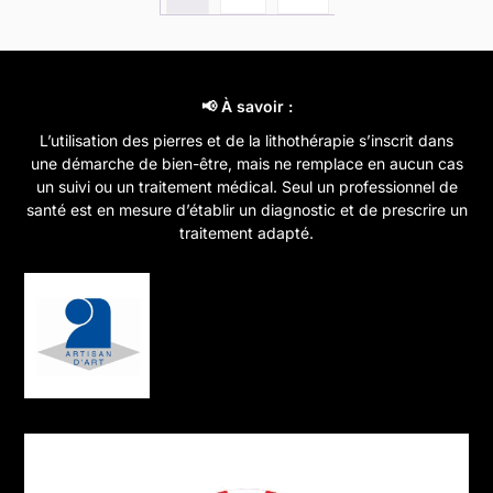
peuvent
options
être
peuvent
choisies
être
sur
choisies
📢 À savoir :
la
sur
L’utilisation des pierres et de la lithothérapie s’inscrit dans
page
la
une démarche de bien-être, mais ne remplace en aucun cas
du
page
un suivi ou un traitement médical. Seul un professionnel de
santé est en mesure d’établir un diagnostic et de prescrire un
produit
du
traitement adapté.
produit