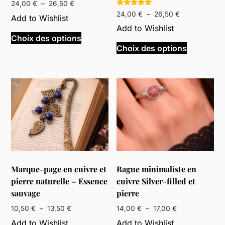
produit
du
Plage
24,00
€
–
26,50
€
Note
de
Plage
24,00
€
–
26,50
€
produit
Add to Wishlist
5.00
prix :
de
sur 5
Add to Wishlist
Ce
24,00 €
prix :
Choix des options
Ce
produit
à
24,00 €
Choix des options
produit
a
26,50 €
à
a
26,50 €
plusieurs
plusieurs
variations.
variations
Les
Les
options
options
peuvent
peuvent
être
être
choisies
choisies
sur
sur
la
Marque-page en cuivre et
Bague minimaliste en
la
page
pierre naturelle – Essence
cuivre Silver-filled et
page
du
sauvage
pierre
du
produit
produit
Plage
Plage
10,50
€
–
13,50
€
14,00
€
–
17,00
€
de
de
Add to Wishlist
Add to Wishlist