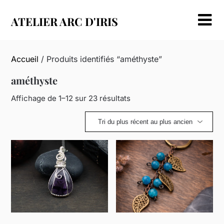
Skip
to
ATELIER ARC D'IRIS
content
Accueil
/ Produits identifiés “améthyste”
améthyste
Trié
Affichage de 1–12 sur 23 résultats
du
plus
récent
au
plus
ancien